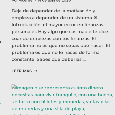
Por
Vicente
14 de abril de 2026
Deja de depender de la motivación y
empieza a depender de un sistema 🧭
Introducción: el mayor error en finanzas
personales Hay algo que casi nadie te dice
cuando empiezas con tus finanzas: El
a
problema no es que no sepas qué hacer. El
problema es que no lo haces de forma
constante. Sabes que deberías:…
⚙️
LEER MÁS
CÓMO
CONSTRUIR
UN
SISTEMA
FINANCIERO
PERSONAL
QUE
FUNCIONE