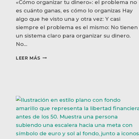
«Cómo organizar tu dinero»: el problema no
es cuánto ganas, es cómo lo organizas Hay
algo que he visto una y otra vez: Y casi
siempre el problema es el mismo: No tienen
un sistema claro para organizar su dinero.
No…
💰
LEER MÁS
CÓMO
ORGANIZAR
TU
DINERO
EN
5
CUENTAS
(Y
NO
VOLVER
A
PERDER