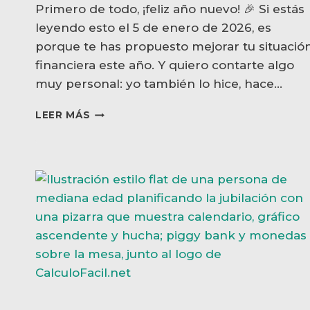
Primero de todo, ¡feliz año nuevo! 🎉 Si estás
leyendo esto el 5 de enero de 2026, es
porque te has propuesto mejorar tu situació
financiera este año. Y quiero contarte algo
muy personal: yo también lo hice, hace…
MI
LEER MÁS
PLAN
PARA
ALCANZAR
LA
LIBERTAD
FINANCIERA
ANTES
DE
LOS
50
(SIN
ATAJOS
NI