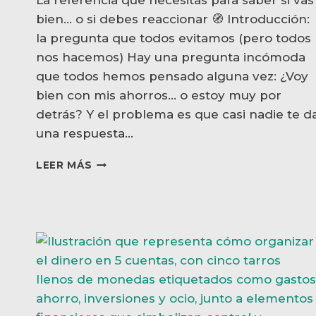
bien… o si debes reaccionar 🧭 Introducción:
la pregunta que todos evitamos (pero todos
nos hacemos) Hay una pregunta incómoda
que todos hemos pensado alguna vez: ¿Voy
bien con mis ahorros… o estoy muy por
detrás? Y el problema es que casi nadie te d
una respuesta…
CUÁNTO
LEER MÁS
DEBERÍAS
TENER
AHORRADO
SEGÚN
TU
EDAD
(GUÍA
REALISTA
EN
ESPAÑA)