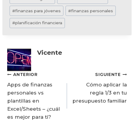
de
#
finanzas para jóvenes
#
finanzas personales
la
entrada:
#
planificación financiera
Vicente
Navegación
ANTERIOR
SIGUIENTE
Apps de finanzas
Cómo aplicar la
de
personales vs
regla 1/3 en tu
entradas
plantillas en
presupuesto familiar
Excel/Sheets – ¿cuál
es mejor para ti?