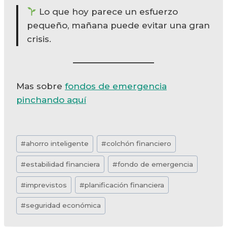
Lo que hoy parece un esfuerzo
pequeño, mañana puede evitar una gran
crisis.
Mas sobre
fondos de emergencia
pinchando aquí
Etiquetas
#
ahorro inteligente
#
colchón financiero
de
#
estabilidad financiera
#
fondo de emergencia
la
entrada:
#
imprevistos
#
planificación financiera
#
seguridad económica