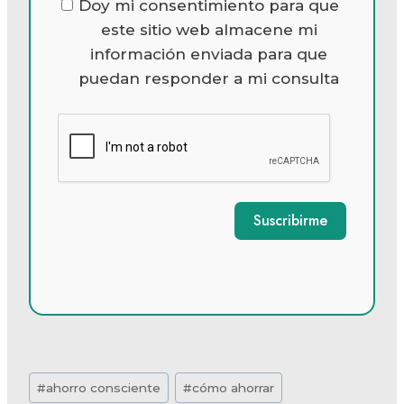
Doy mi consentimiento para que
este sitio web almacene mi
información enviada para que
puedan responder a mi consulta
Suscribirme
Etiquetas
#
ahorro consciente
#
cómo ahorrar
de