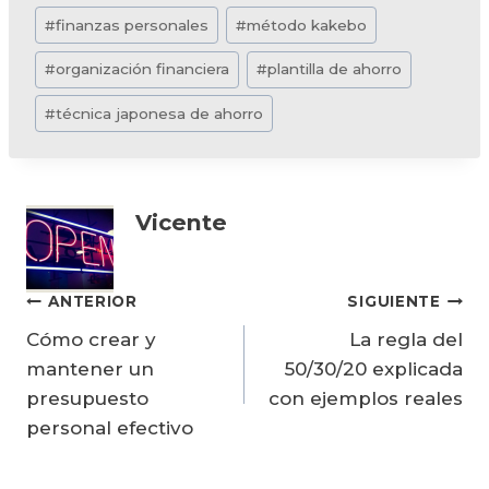
#
finanzas personales
#
método kakebo
la
entrada:
#
organización financiera
#
plantilla de ahorro
#
técnica japonesa de ahorro
Vicente
Navegación
ANTERIOR
SIGUIENTE
Cómo crear y
La regla del
de
mantener un
50/30/20 explicada
entradas
presupuesto
con ejemplos reales
personal efectivo