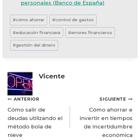
personales (Banco de España)
Etiquetas
#
cómo ahorrar
#
control de gastos
de
#
educación financiera
#
errores financieros
la
entrada:
#
gestión del dinero
Vicente
Navegación
ANTERIOR
SIGUIENTE
Cómo salir de
Cómo ahorrar e
de
deudas utilizando el
invertir en tiempos
entradas
método bola de
de incertidumbre
nieve
económica