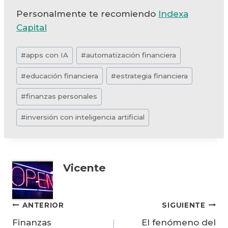
Personalmente te recomiendo
Indexa
Capital
Etiquetas
#
apps con IA
#
automatización financiera
de
#
educación financiera
#
estrategia financiera
la
entrada:
#
finanzas personales
#
inversión con inteligencia artificial
Vicente
Navegación
ANTERIOR
SIGUIENTE
Finanzas
El fenómeno del