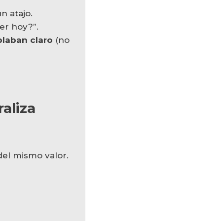
un atajo.
er hoy?”.
blaban claro
(no
raliza
del mismo valor.