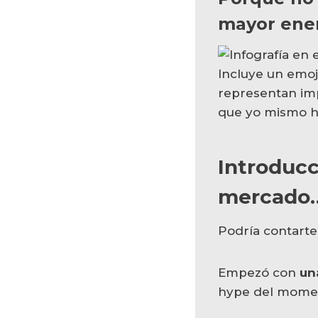
mayor enem
Introducc
mercado…
Podría contarte
Empezó con
un
hype del momen