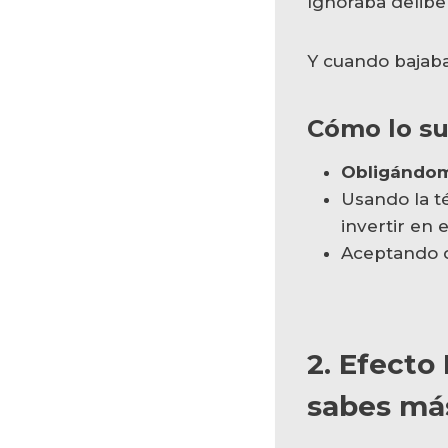
Ignoraba deliber
Y cuando bajaba
Cómo lo s
Obligándome
Usando la t
invertir en 
Aceptando
2. Efecto
sabes más