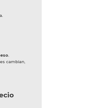
a.
ceso
.
ones cambian,
recio