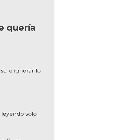
e quería
es
… e ignorar lo
 leyendo solo