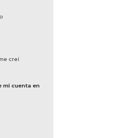
o
me creí
e mi cuenta en