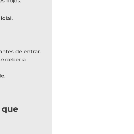
s flojos.
icial
.
antes de entrar.
no
debería
le
.
 que