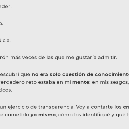
nder.
o.
cia.
trón más veces de las que me gustaría admitir.
descubrí que
no era solo cuestión de conocimient
 verdadero reto estaba en mi
mente
: en mis sesgos
icos.
 un ejercicio de transparencia. Voy a contarte los
er
e cometido
yo mismo
, cómo los identifiqué y qué 