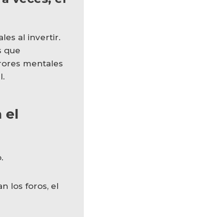
 el
.
n los foros, el