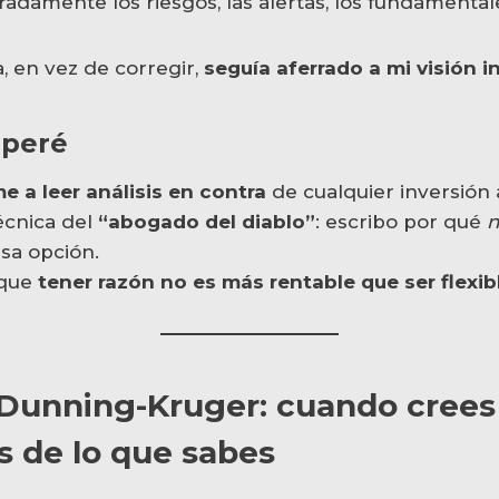
adamente los riesgos, las alertas, los fundamentale
, en vez de corregir,
seguía aferrado a mi visión in
uperé
 a leer análisis en contra
de cualquier inversión 
écnica del
“abogado del diablo”
: escribo por qué
esa opción.
 que
tener razón no es más rentable que ser flexib
 Dunning-Kruger: cuando crees
 de lo que sabes