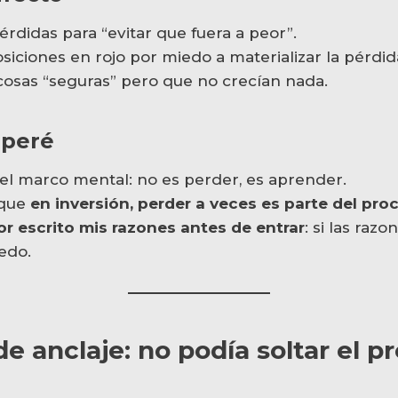
rdidas para “evitar que fuera a peor”.
iciones en rojo por miedo a materializar la pérdid
 cosas “seguras” pero que no crecían nada.
uperé
l marco mental: no es perder, es aprender.
 que
en inversión, perder a veces es parte del pro
or escrito mis razones antes de entrar
: si las raz
edo.
e anclaje: no podía soltar el p