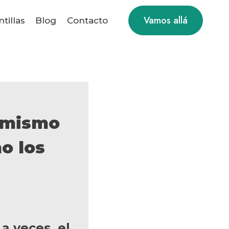
Vamos allá
ntillas
Blog
Contacto
o mismo
o los
a veces, el