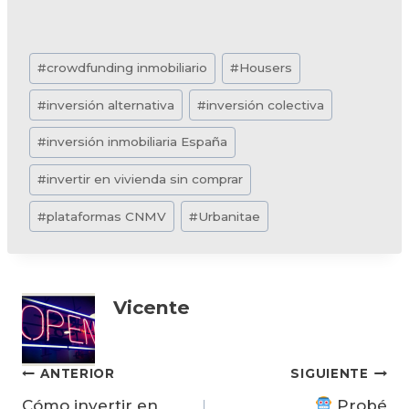
Etiquetas
#
crowdfunding inmobiliario
#
Housers
de
#
inversión alternativa
#
inversión colectiva
la
entrada:
#
inversión inmobiliaria España
#
invertir en vivienda sin comprar
#
plataformas CNMV
#
Urbanitae
Vicente
Navegación
ANTERIOR
SIGUIENTE
Cómo invertir en
Probé