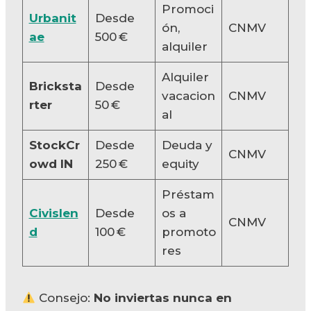
Promoci
Urbanit
Desde
ón,
CNMV
ae
500 €
alquiler
Alquiler
Bricksta
Desde
vacacion
CNMV
rter
50 €
al
StockCr
Desde
Deuda y
CNMV
owd IN
250 €
equity
Préstam
Civislen
Desde
os a
CNMV
d
100 €
promoto
res
Consejo:
No inviertas nunca en