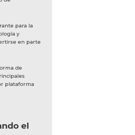
rante para la
logía y
rtirse en parte
forma de
rincipales
or plataforma
ando el