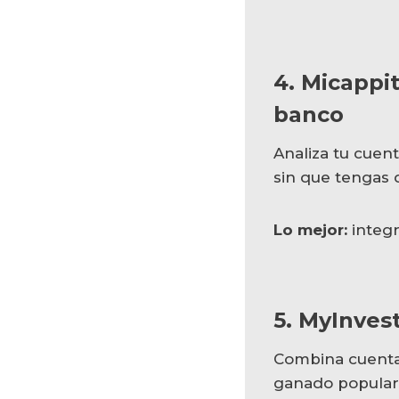
4. Micappit
banco
Analiza tu cuent
sin que tengas 
Lo mejor:
integr
5. MyInves
Combina cuenta
ganado populari