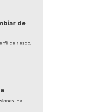
ambiar de
rfil de riesgo,
da
siones. Ha