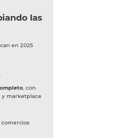
iando las
acan en 2025
s
ompleto
, con
s y marketplace
 comercios