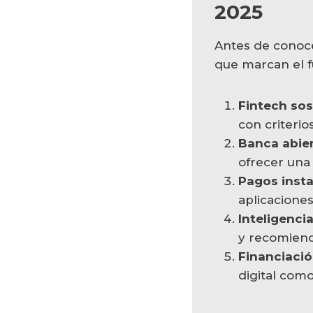
2025
Antes de conoce
que marcan el f
Fintech sos
con criterio
Banca abie
ofrecer una 
Pagos insta
aplicacione
Inteligencia
y recomiend
Financiació
digital como