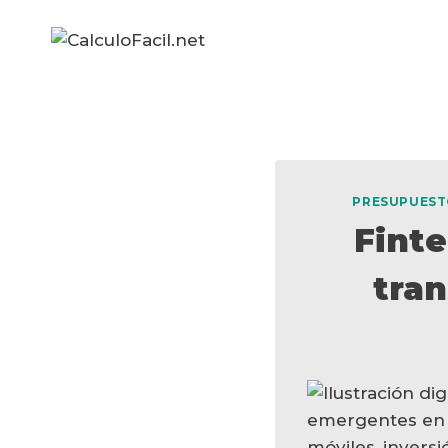
Saltar
al
contenido
PRESUPUEST
Fint
tran