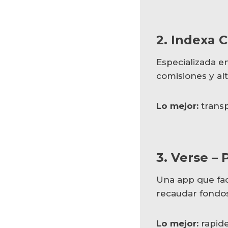
2. Indexa C
Especializada e
comisiones y alt
Lo mejor:
transp
3. Verse –
Una app que facil
recaudar fondos
Lo mejor:
rapide