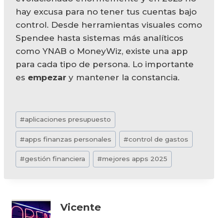
hay excusa para no tener tus cuentas bajo
control. Desde herramientas visuales como
Spendee hasta sistemas más analíticos
como YNAB o MoneyWiz, existe una app
para cada tipo de persona. Lo importante
es
empezar
y mantener la constancia.
Etiquetas
#
aplicaciones presupuesto
de
#
apps finanzas personales
#
control de gastos
la
entrada:
#
gestión financiera
#
mejores apps 2025
Vicente